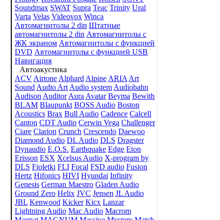
Soundmax
SWAT
Supra
Teac
Trinity
Ural
Varta
Velas
Videovox
Winca
Автомагнитолы 2 din
Штатные
автомагнитолы 2 din
Автомагнитолы с
ЖК экраном
Автомагнитолы с функцией
DVD
Автомагнитолы с функцией USB
Навигация
Автоакустика
ACV
Airtone
Alphard
Alpine
ARIA
Art
Sound
Audio Art
Audio system
Audiobahn
Audison
Auditor
Aura
Avatar
Beyma
Bewith
BLAM
Blaupunkt
BOSS Audio
Boston
Acoustics
Brax
Bull Audio
Cadence
Calcell
Canton
CDT Audio
Cerwin Vega
Challenger
Ciare
Clarion
Crunch
Crescendo
Daewoo
Diamond Audio
DL Audio
DLS
Dragster
Dynaudio
E.O.S.
Earthquake
Edge
Eton
Erisson
ESX
Xcelsus Audio
X-program by
DLS
Fioletki
FLI
Focal
FSD audio
Fusion
Hertz
Hifonics
HIVI
Hyundai
Infinity
Genesis
German Maestro
Gladen Audio
Ground Zero
Helix
JVC
Jensen
JL Audio
JBL
Kenwood
Kicker
Kicx
Lanzar
Lightning Audio
Mac Audio
Macrom
Magnat
MAGNUM
Massive
Mystery
Match