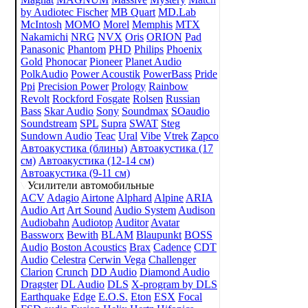
by Audiotec Fischer
MB Quart
MD.Lab
McIntosh
MOMO
Morel
Memphis
MTX
Nakamichi
NRG
NVX
Oris
ORION
Pad
Panasonic
Phantom
PHD
Philips
Phoenix
Gold
Phonocar
Pioneer
Planet Audio
PolkAudio
Power Acoustik
PowerBass
Pride
Ppi
Precision Power
Prology
Rainbow
Revolt
Rockford Fosgate
Rolsen
Russian
Bass
Skar Audio
Sony
Soundmax
SOaudio
Soundstream
SPL
Supra
SWAT
Steg
Sundown Audio
Teac
Ural
Vibe
Vtrek
Zapco
Автоакустика (блины)
Автоакустика (17
см)
Автоакустика (12-14 см)
Автоакустика (9-11 см)
Усилители автомобильные
ACV
Adagio
Airtone
Alphard
Alpine
ARIA
Audio Art
Art Sound
Audio System
Audison
Audiobahn
Audiotop
Auditor
Avatar
Bassworx
Bewith
BLAM
Blaupunkt
BOSS
Audio
Boston Acoustics
Brax
Cadence
CDT
Audio
Celestra
Cerwin Vega
Challenger
Clarion
Crunch
DD Audio
Diamond Audio
Dragster
DL Audio
DLS
X-program by DLS
Earthquake
Edge
E.O.S.
Eton
ESX
Focal