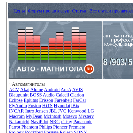
Цены
Форум про автозвук
Статьи
Все статьи про автоз
Автомагнитолы
ACV
Akai
Alpine
Android
AurA
AVIS
Blaupunkt
BOSS Audio
Calcell
Clarion
Eclipse
Eplutus
Erisson
Farenheit
FarCar
FlyAudio
Fusion
HiTS
Hyundai
iBix
INCAR
Intro
Jensen
JBL
JVC
Kenwood
LG
Macrom
MyDean
McIntosh
Motevo
Mystery
Nakamichi
NaviPilot
NRG
nTray
Panasonic
Parrot
Phantom
Philips
Pioneer
Premiera
Prology
Rockford Fosgate
Rolsen
SONY