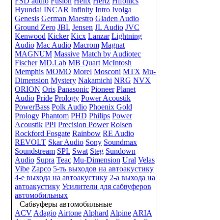
FSD audio
Fusion
Helix
Hertz
Hifonics
Hyundai
INCAR
Infinity
Intro
Ivolga
Genesis
German Maestro
Gladen Audio
Ground Zero
JBL
Jensen
JL Audio
JVC
Kenwood
Kicker
Kicx
Lanzar
Lightning
Audio
Mac Audio
Macrom
Magnat
MAGNUM
Massive
Match by Audiotec
Fischer
MD.Lab
MB Quart
McIntosh
Memphis
MOMO
Morel
Mosconi
MTX
Mu-
Dimension
Mystery
Nakamichi
NRG
NVX
ORION
Oris
Panasonic
Pioneer
Planet
Audio
Pride
Prology
Power Acoustik
PowerBass
Polk Audio
Phoenix Gold
Prology
Phantom
PHD
Philips
Power
Acoustik
PPI
Precision Power
Rolsen
Rockford Fosgate
Rainbow
RE Audio
REVOLT
Skar Audio
Sony
Soundmax
Soundstream
SPL
Swat
Steg
Sundown
Audio
Supra
Teac
Mu-Dimension
Ural
Velas
Vibe
Zapco
5-ть выходов на автоакустику
4-е выхода на автоакустику
2-а выхода на
автоакустику
Усилители для сабвуферов
автомобильных
Сабвуферы автомобильные
ACV
Adagio
Airtone
Alphard
Alpine
ARIA